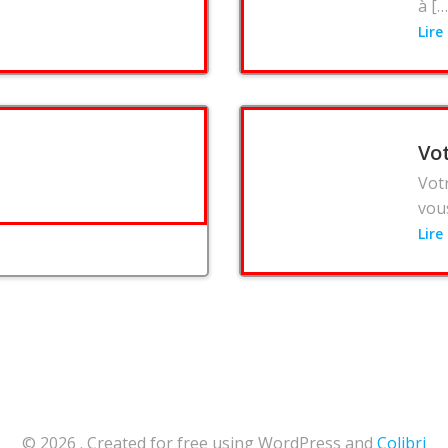
à […
Lire
Vot
Vot
vou
Lire
© 2026 . Created for free using WordPress and
Colibri