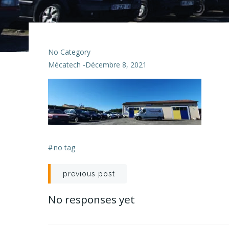
No Category
Mécatech
-
Décembre 8, 2021
#
no tag
Navigation
previous post
de
No responses yet
l’article