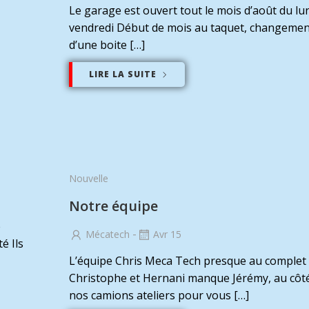
Le garage est ouvert tout le mois d’août du lu
vendredi Début de mois au taquet, changemen
d’une boite […]
LIRE LA SUITE
Nouvelle
Notre équipe
e
-
Mécatech
Avr 15
é Ils
L’équipe Chris Meca Tech presque au complet
Christophe et Hernani manque Jérémy, au côt
nos camions ateliers pour vous […]