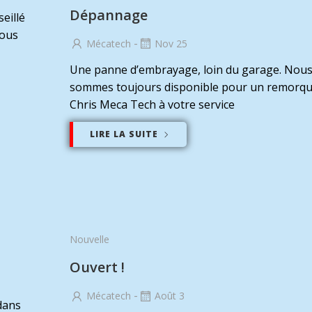
Dépannage
eillé
tous
-
Mécatech
Nov 25
Une panne d’embrayage, loin du garage. Nou
sommes toujours disponible pour un remorqu
Chris Meca Tech à votre service
LIRE LA SUITE
Nouvelle
Ouvert !
-
Mécatech
Août 3
dans