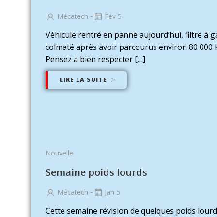
-
Mécatech
Fév 5
Véhicule rentré en panne aujourd’hui, filtre à g
colmaté après avoir parcourus environ 80 000
Pensez a bien respecter […]
LIRE LA SUITE
Nouvelle
Semaine poids lourds
-
Mécatech
Jan 5
Cette semaine révision de quelques poids lour