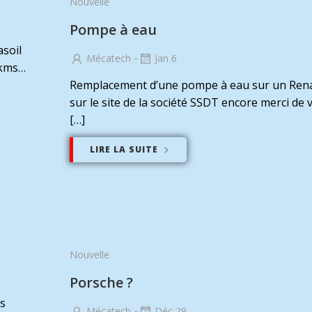
Nouvelle
Pompe à eau
asoil
-
Mécatech
Jan 6
 kms…
Remplacement d’une pompe à eau sur un Rena
sur le site de la société SSDT encore merci de 
[…]
LIRE LA SUITE
Nouvelle
Porsche ?
ds
-
Mécatech
Déc 29