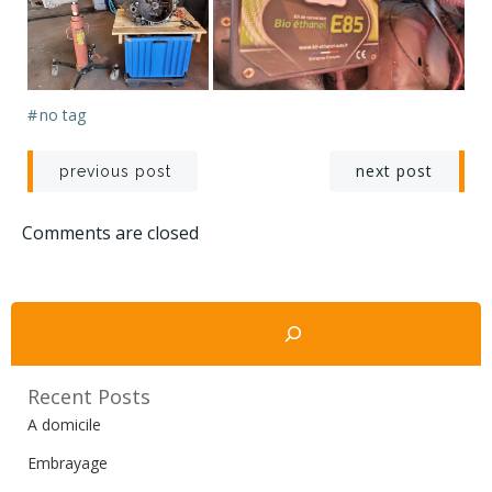
#
no tag
Navigation
Navigation
next post
previous post
de
de
Comments are closed
l’article
l’article
Rechercher
Recent Posts
A domicile
Embrayage