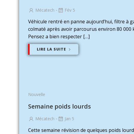
-
Mécatech
Fév 5
Véhicule rentré en panne aujourd’hui, filtre à g
colmaté après avoir parcourus environ 80 000
Pensez a bien respecter […]
LIRE LA SUITE
Nouvelle
Semaine poids lourds
-
Mécatech
Jan 5
Cette semaine révision de quelques poids lour