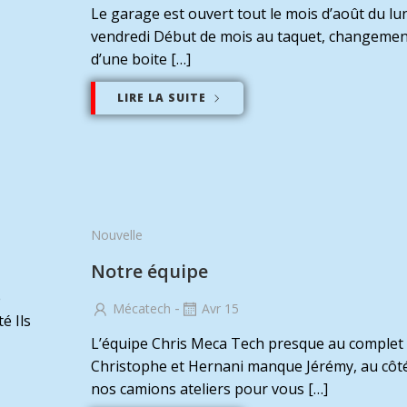
Le garage est ouvert tout le mois d’août du lu
vendredi Début de mois au taquet, changemen
d’une boite […]
LIRE LA SUITE
Nouvelle
Notre équipe
e
-
Mécatech
Avr 15
é Ils
L’équipe Chris Meca Tech presque au complet
Christophe et Hernani manque Jérémy, au côt
nos camions ateliers pour vous […]