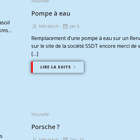
Nouvelle
Pompe à eau
asoil
-
Mécatech
Jan 6
 kms…
Remplacement d’une pompe à eau sur un Rena
sur le site de la société SSDT encore merci de 
[…]
LIRE LA SUITE
Nouvelle
Porsche ?
ds
-
Mécatech
Déc 29