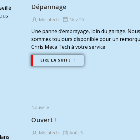
Dépannage
eillé
tous
-
Mécatech
Nov 25
Une panne d’embrayage, loin du garage. Nou
sommes toujours disponible pour un remorqu
Chris Meca Tech à votre service
LIRE LA SUITE
Nouvelle
Ouvert !
-
Mécatech
Août 3
dans