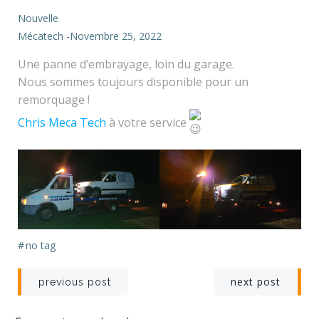
Nouvelle
Mécatech
-
Novembre 25, 2022
Une panne d’embrayage, loin du garage.
Nous sommes toujours disponible pour un
remorquage !
Chris Meca Tech
à votre service
#
no tag
Navigation
Navigation
next post
previous post
de
de