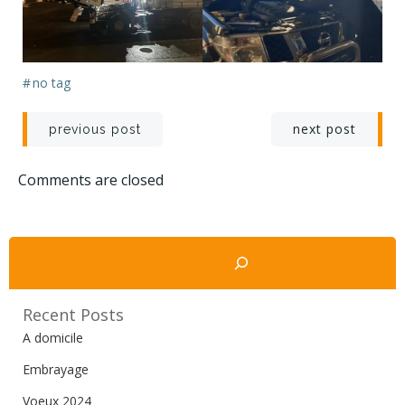
#
no tag
Navigation
Navigation
next post
previous post
de
de
Comments are closed
l’article
l’article
Rechercher
Recent Posts
A domicile
Embrayage
Voeux 2024