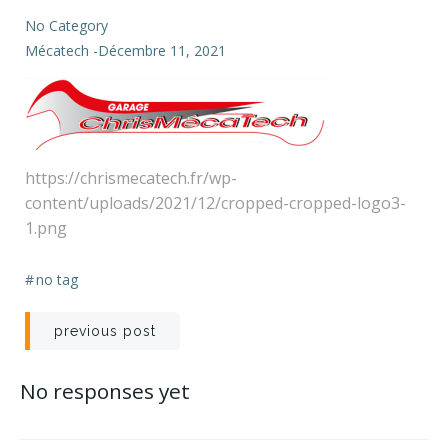
No Category
Mécatech
-
Décembre 11, 2021
https://chrismecatech.fr/wp-
content/uploads/2021/12/cropped-cropped-logo3-
1.png
#
no tag
Navigation
previous post
de
No responses yet
l’article