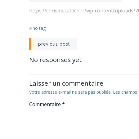
https://chrismecatech.fr/wp-content/uploads/
#
no tag
Navigation
previous post
de
No responses yet
l’article
Laisser un commentaire
Votre adresse e-mail ne sera pas publiée.
Les champs o
Commentaire
*